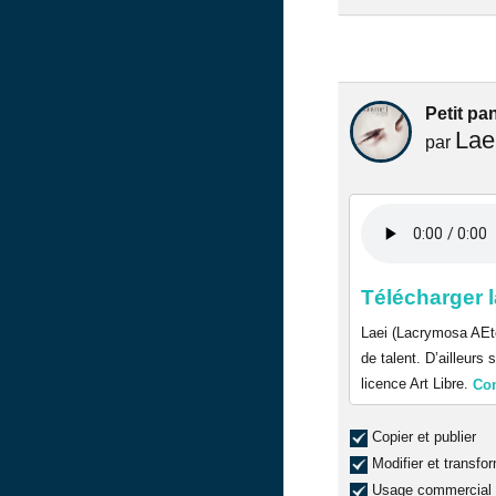
Petit pan
Lae
par
Télécharger l
Laei (Lacrymosa AEte
de talent. D’ailleur
licence Art Libre.
Co
Copier et publier
Modifier et transfo
Usage commercial