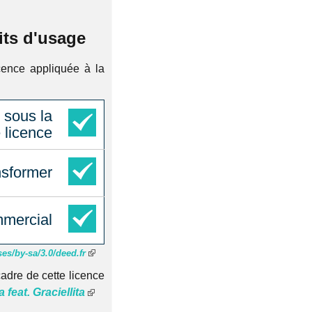
its d'usage
cence appliquée à la
 sous la
licence
nsformer
mercial
es/by-sa/3.0/deed.fr
adre de cette licence
 feat. Graciellita