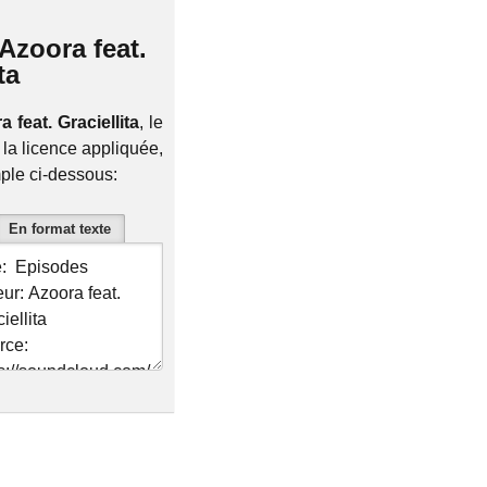
Azoora feat.
ta
 feat. Graciellita
, le
 la licence appliquée,
mple ci-dessous:
En format texte