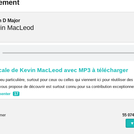
lement
 D Major
in MacLeod
ale de Kevin MacLeod avec MP3 à télécharger
eu particulière, surtout pour ceux ou celles qui viennent ici pour réutiliser d
je vous propose de découvrir est surtout connu pour sa contribution exceptionne
enter
17
rmer
55 074
▼