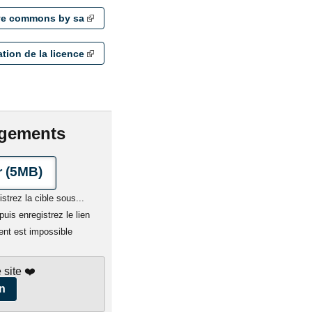
ive commons by sa
ation de la licence
rgements
 (5MB)
istrez la cible sous...
uis enregistrez le lien
ent est impossible
 site ❤️
n