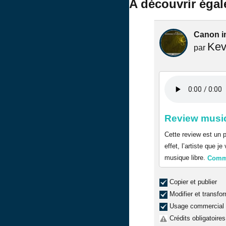
A découvrir éga
Canon in
Kev
par
Review music
Cette review est un p
effet, l’artiste que 
musique libre.
Comm
Copier et publier
Modifier et transfo
Usage commercial
Crédits obligatoires