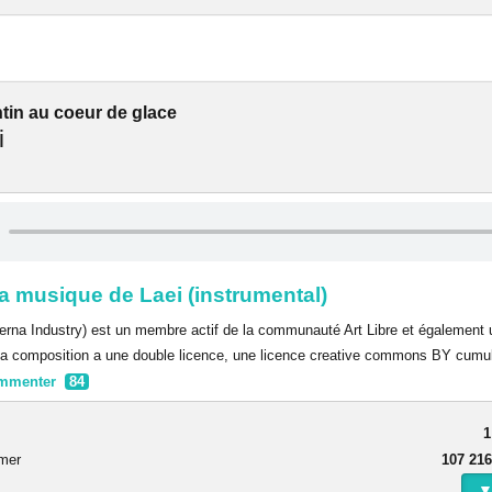
tin au coeur de glace
i
a musique de Laei (instrumental)
rna Industry) est un membre actif de la communauté Art Libre et également
s sa composition a une double licence, une licence creative commons BY cumu
mmenter
84
1
rmer
107 216
▼