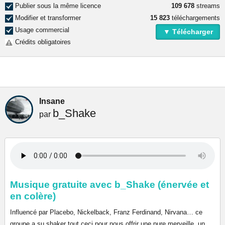
Publier sous la même licence
109 678
streams
Modifier et transformer
15 823
téléchargements
Usage commercial
▼ Télécharger
Crédits obligatoires
Insane
b_Shake
par
Musique gratuite avec b_Shake (énervée et
en colère)
Influencé par Placebo, Nickelback, Franz Ferdinand, Nirvana… ce
groupe a su shaker tout ceci pour nous offrir une pure merveille, un