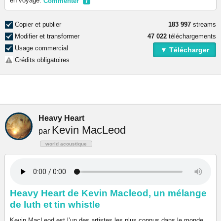
en voyage.
Commenter
7
Copier et publier
183 997
streams
Modifier et transformer
47 022
téléchargements
Usage commercial
▼ Télécharger
Crédits obligatoires
Heavy Heart
Kevin MacLeod
par
world acoustique
Heavy Heart de Kevin Macleod, un mélange
de luth et tin whistle
Kevin MacLeod est l’un des artistes les plus connus dans le monde