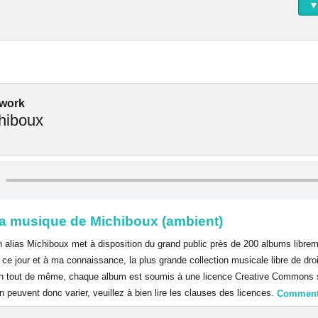
▼
work
hiboux
la musique de Michiboux (ambient)
n alias Michiboux met à disposition du grand public près de 200 albums librem
 ce jour et à ma connaissance, la plus grande collection musicale libre de dro
tion tout de même, chaque album est soumis à une licence Creative Commons s
ion peuvent donc varier, veuillez à bien lire les clauses des licences.
Commen