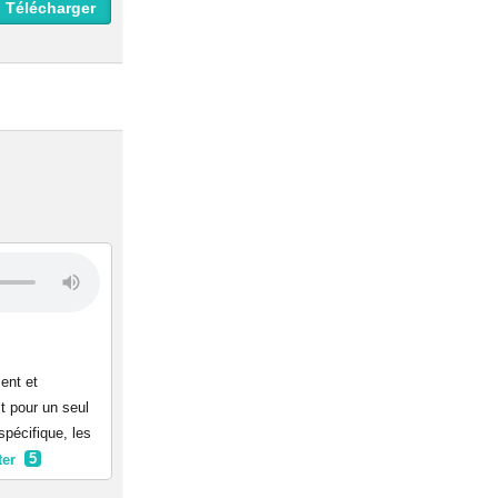
 Télécharger
ent et
it pour un seul
pécifique, les
ter
5