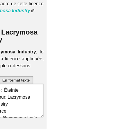
adre de cette licence
mosa Industry
r Lacrymosa
y
rymosa Industry
, le
la licence appliquée,
mple ci-dessous:
En format texte