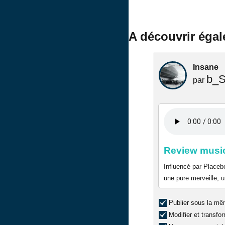
A découvrir éga
Insane
b_S
par
Review music
Influencé par Placeb
une pure merveille, 
Publier sous la mê
Modifier et transfo