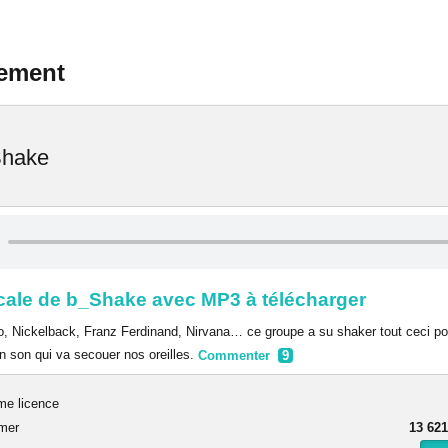
lement
hake
ale de b_Shake avec MP3 à télécharger
o, Nickelback, Franz Ferdinand, Nirvana… ce groupe a su shaker tout ceci pou
un son qui va secouer nos oreilles.
Commenter
9
me licence
rmer
13 621