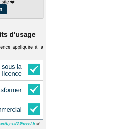
 site ❤️
n
its d'usage
cence appliquée à la
 sous la
licence
nsformer
mercial
es/by-sa/3.0/deed.fr