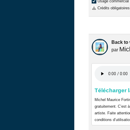
Usage commercial
Crédits obligatoires
Back to 
Mic
par
Télécharger 
Michel Maurice Forti
gratuitement. C’est à
artiste. Faite atten
conditions d’utilisat