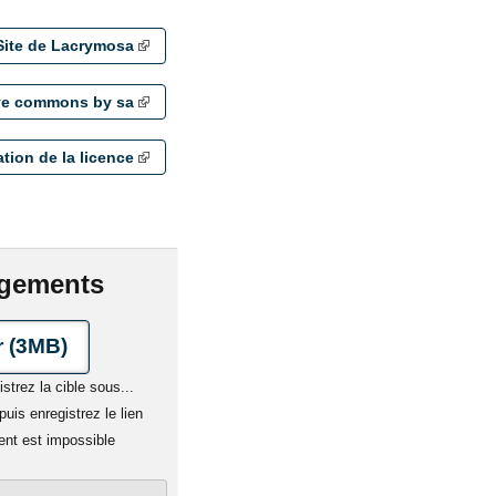
Site de Lacrymosa
ive commons by sa
ation de la licence
rgements
 (3MB)
istrez la cible sous...
uis enregistrez le lien
ent est impossible