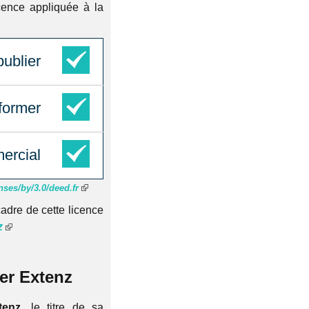
cence appliquée à la
publier
sformer
ercial
nses/by/3.0/deed.fr
adre de cette licence
z
ter Extenz
tenz
, le titre de sa