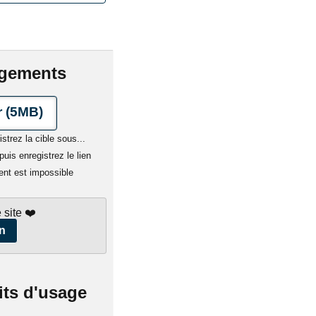
rgements
 (5MB)
istrez la cible sous...
uis enregistrez le lien
ent est impossible
 site ❤️
n
its d'usage