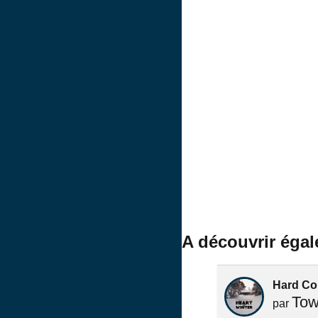
A découvrir éga
Hard Co
Tow
par