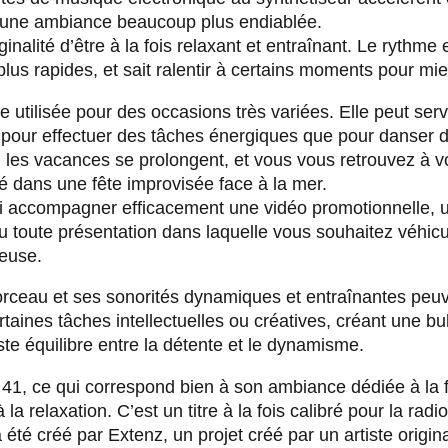
t une ambiance beaucoup plus endiablée.
ginalité d’être à la fois relaxant et entraînant. Le rythme es
lus rapides, et sait ralentir à certains moments pour mieu
 utilisée pour des occasions très variées. Elle peut serv
pour effectuer des tâches énergiques que pour danser d
e, les vacances se prolongent, et vous vous retrouvez à 
té dans une fête improvisée face à la mer.
 accompagner efficacement une vidéo promotionnelle, 
u toute présentation dans laquelle vous souhaitez véhic
yeuse.
morceau et ses sonorités dynamiques et entraînantes peuv
rtaines tâches intellectuelles ou créatives, créant une bu
ste équilibre entre la détente et le dynamisme.
s 41, ce qui correspond bien à son ambiance dédiée à la 
la relaxation. C’est un titre à la fois calibré pour la radio,
a été créé par Extenz, un projet créé par un artiste origi