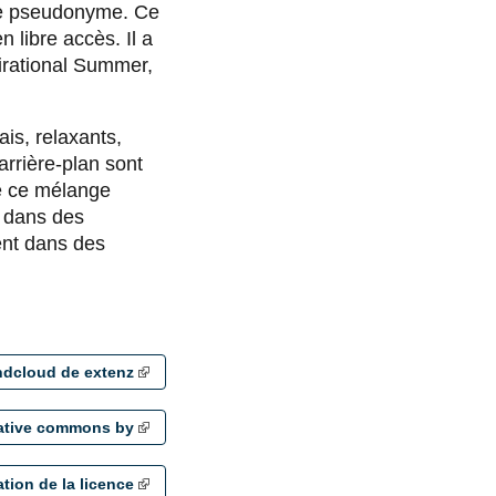
ce pseudonyme. Ce
 libre accès. Il a
pirational Summer,
is, relaxants,
arrière-plan sont
e ce mélange
r dans des
ent dans des
dcloud de extenz
eative commons by
ation de la licence