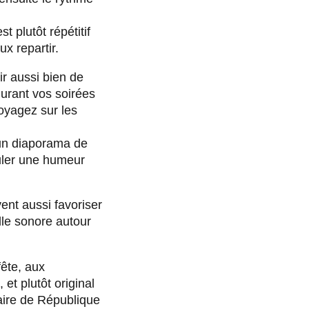
t plutôt répétitif
x repartir.
ir aussi bien de
urant vos soirées
voyagez sur les
un diaporama de
uler une humeur
ent aussi favoriser
lle sonore autour
fête, aux
 et plutôt original
naire de République