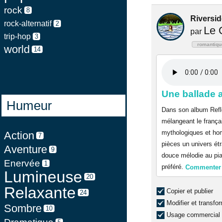
rock
8
Riverside
rock-alternatif
2
Le 
par
trip-hop
3
romantiqu
world
14
Une ballade a
Humeur
Dans son album Refle
mélangeant le françai
mythologiques et ho
Action
7
pièces un univers étr
Aventure
9
douce mélodie au pia
Enervée
1
préféré.
Commente
Lumineuse
20
Relaxante
Copier et publier
24
Modifier et transfo
Sombre
10
Usage commercial