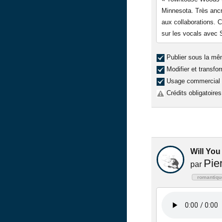
Minnesota. Très ancr
aux collaborations. 
sur les vocals avec 
Publier sous la mê
Modifier et transfo
Usage commercial
Crédits obligatoires
Will You
Pie
par
romantiqu