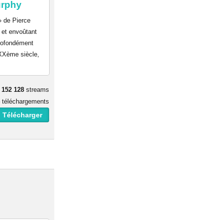
urphy
» de Pierce
t et envoûtant
profondément
 XXème siècle,
152 128
streams
téléchargements
 Télécharger