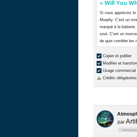
« Will You W
Si vous appréciez le
Murphy. C’est un morc
marqué à la batterie,
soul. C’est un morce
de quoi combler les n
Copier et publier
Modifier et transfo
Usage commercial
Crédits obligatoires
Atmospher
Arti
par
romantiqu