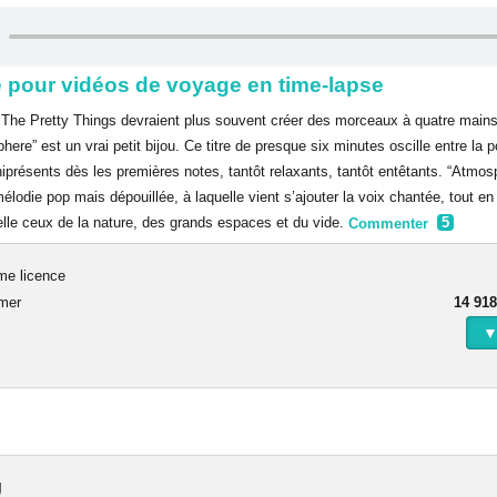
e pour vidéos de voyage en time-lapse
ll The Pretty Things devraient plus souvent créer des morceaux à quatre mains
ere” est un vrai petit bijou. Ce titre de presque six minutes oscille entre la po
iprésents dès les premières notes, tantôt relaxants, tantôt entêtants. “Atmos
odie pop mais dépouillée, à laquelle vient s’ajouter la voix chantée, tout en
elle ceux de la nature, des grands espaces et du vide.
Commenter
5
me licence
rmer
14 918
▼
g