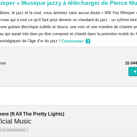
hisper » Musique jazzy à télécharger de Pierce M
 blues, le jazz et la soul, vous aimerez sans aucun doute « Will You Whisper 
eau qui a tout ce qu’il faut pour devenir un standard du jazz : un rythme len
 une guitare électrique subtile et douce, une voix et une manière de chanter 
au qui aurait très bien pu être composé et chanté dans la première moitié du
ostalgiques de l’âge d’or du jazz !
Commenter
3
rmer
16 044
▼
e (ft All The Pretty Lights)
ficial Music
e et sentimentale