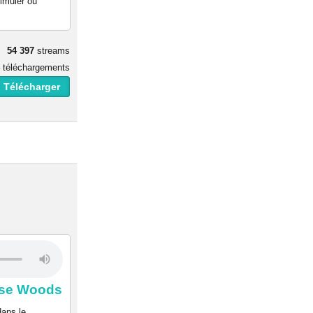
imuler ou
54 397
streams
téléchargements
 Télécharger
use Woods
dans le