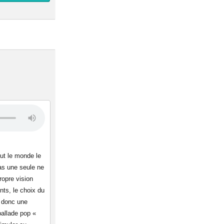
out le monde le
as une seule ne
ropre vision
ents, le choix du
e donc une
ballade pop «