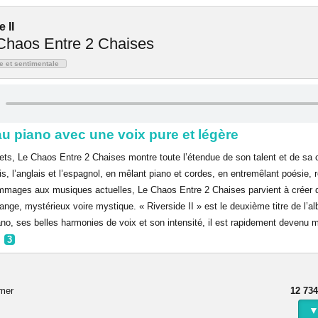
 II
Chaos Entre 2 Chaises
e et sentimentale
u piano avec une voix pure et légère
ts, Le Chaos Entre 2 Chaises montre toute l’étendue de son talent et de sa c
s, l’anglais et l’espagnol, en mêlant piano et cordes, en entremêlant poésie, 
mmages aux musiques actuelles, Le Chaos Entre 2 Chaises parvient à créer 
ange, mystérieux voire mystique. « Riverside II » est le deuxième titre de l’
no, ses belles harmonies de voix et son intensité, il est rapidement devenu
r
3
rmer
12 734
▼