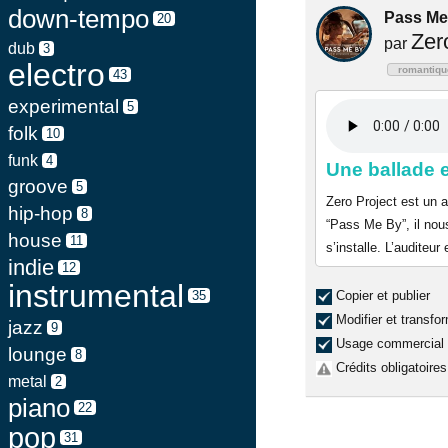
down-tempo
Pass Me
20
Zer
par
dub
3
electro
romantiqu
43
experimental
5
folk
10
funk
4
Une ballade 
groove
5
Zero Project est un 
hip-hop
8
“Pass Me By”, il nou
house
11
s’installe. L’auditeu
indie
12
instrumental
35
Copier et publier
Modifier et transfo
jazz
9
Usage commercial
lounge
8
Crédits obligatoires
metal
2
piano
22
pop
31