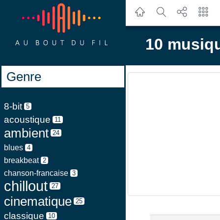
10 musiqu
Genre
8-bit
5
acoustique
11
ambient
24
blues
4
breakbeat
2
chanson-francaise
3
chillout
27
cinematique
25
classique
10