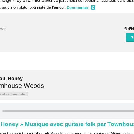
ange », Dylan Emmet a pour sa part choisi de révéler à l’auditeur, sans diss
 sa vision plutôt optimiste de l’amour.
Commenter
2
rmer
5 454
▼
u, Honey
nhouse Woods
e et sentimentale
 Honey » Musique avec guitare folk par Townho
est le projet musical de FP Woods, un américain originaire de Minneapolis 