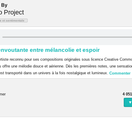
 By
o Project
e et sentimentale
envoutante entre mélancolie et espoir
artiste reconnu pour ses compositions originales sous licence Creative Com
s offre une mélodie douce et aérienne. Dès les premières notes, une sensati
r est transporté dans un univers à la fois nostalgique et lumineux.
Commenter
rmer
4 051
▼