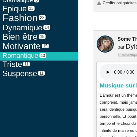
Dramatique
5
Crédits obligatoires
Epique
13
Fashion
22
Dynamique
14
Bien être
15
Some Thi
Motivante
Dyl
15
par
Romantique
romantiqu
10
Triste
11
Suspense
11
Musique sur 
L’amour est un thème à
comprend, mais jama
sera identique puisq
personnelle. Et pourta
tempo et le choix du 
infinité de manières 