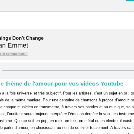
ngs Don't Change
an Emmet
e et sentimentale
le thème de l'amour pour vos vidéos Youtube
 la fois universel et très subjectif. Pour les artistes, c’est un sujet en or : t
is de la même manière. Pour une centaine de chansons à propos d’amour, p
ue chaque musicien en transmettra, à travers ses paroles et sa musique, sa p
nt, l’auditeur saura toujours interpréter l’émotion derrière la voix, les instrum
rythme. Que ce soit en pop, en rock, en folk, en métal ou en électro, il exist
de parler d’amour, en choisissant ou non de se livrer totalement. A travers sa 