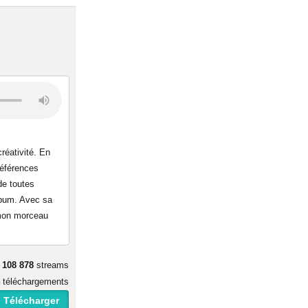
réativité. En
références
de toutes
album. Avec sa
 mon morceau
108 878
streams
téléchargements
 Télécharger