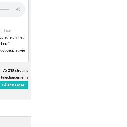
 ! Leur
p et le chill et
phere”
 douceur, suivie
75 240
streams
téléchargements
 Télécharger