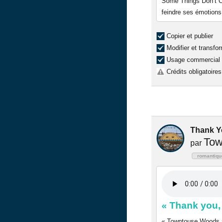
Some Things Don’t Ch
feindre ses émotions,
Copier et publier
Modifier et transfo
Usage commercial
Crédits obligatoires
Thank Yo
Tow
par
romantiqu
« Thank you,
« Towntouse Woods » 