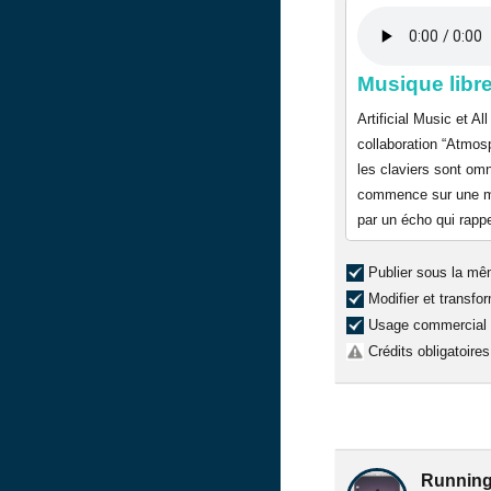
Musique libr
Artificial Music et A
collaboration “Atmosph
les claviers sont omn
commence sur une mél
par un écho qui rapp
Publier sous la mê
Modifier et transfo
Usage commercial
Crédits obligatoires
Runnin