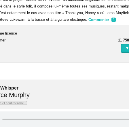
é dans le style folk, il compose lui-même toutes ses musiques, restant malgr
C’est notamment le cas avec son titre « Thank you, Honey » où Lorna Mayfie
Steve Lukewarm à la basse et à la guitare électrique.
Commenter
4
me licence
rmer
11 758
▼
 Whisper
rce Murphy
e et sentimentale